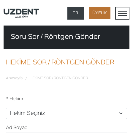
×
TR
ÜYELİK
EN
Soru Sor / Röntgen Gönder
DE
FR
HEKİME SOR / RÖNTGEN GÖNDER
AR
Anasayfa
/
HEKİME SOR / RÖNTGEN GÖNDER
* Hekim :
Ad Soyad