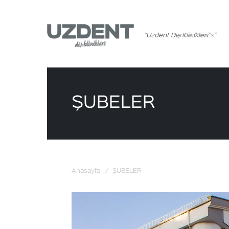
"Uzdent Dental Clinics"
ŞUBELER
Anasayfa
/
ŞUBELER