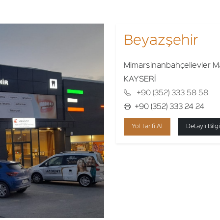
Beyazşehir
Mimarsinanbahçelievler Ma
KAYSERİ
+90 (352) 333 58 58
+90 (352) 333 24 24
Yol Tarifi Al
Detaylı Bilgi