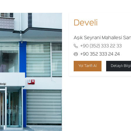
Develi
Aşık Seyrani Mahallesi San
+90 (352) 333 22 33
+90 352 333 24 24
Yol Tarifi Al
Detaylı Bilgi