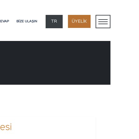
×
TR
ÜYELİK
CEVAP
BİZE ULAŞIN
EN
DE
FR
AR
esi