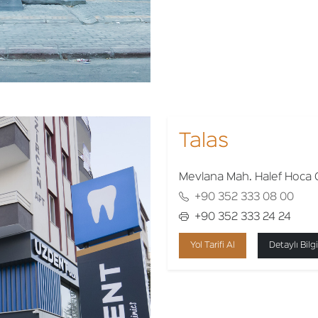
Talas
Mevlana Mah. Halef Hoca C
+90 352 333 08 00
+90 352 333 24 24
Yol Tarifi Al
Detaylı Bilgi