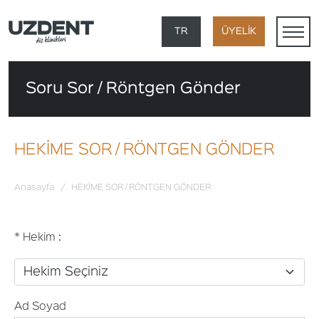
×
TR
ÜYELİK
EN
Soru Sor / Röntgen Gönder
DE
FR
HEKİME SOR / RÖNTGEN GÖNDER
AR
Anasayfa
/
HEKİME SOR / RÖNTGEN GÖNDER
* Hekim :
Ad Soyad