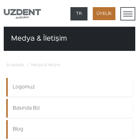
×
TR
ÜYELİK
EN
Medya & İletişim
DE
FR
Anasayfa
/
Medya & İletişim
AR
Logomuz
Basında Biz
Blog