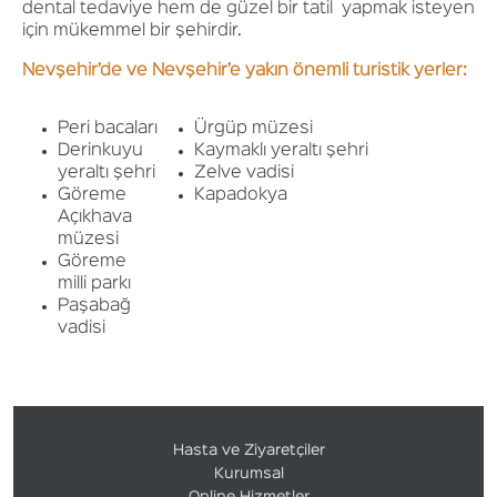
dental tedaviye hem de güzel bir tatil yapmak isteyen
için mükemmel bir şehirdir.
Nevşehir’de ve Nevşehir’e yakın önemli turistik yerler:
Peri bacaları
Ürgüp müzesi
Derinkuyu
Kaymaklı yeraltı şehri
yeraltı şehri
Zelve vadisi
Göreme
Kapadokya
Açıkhava
müzesi
Göreme
milli parkı
Paşabağ
vadisi
Hasta ve Ziyaretçiler
Kurumsal