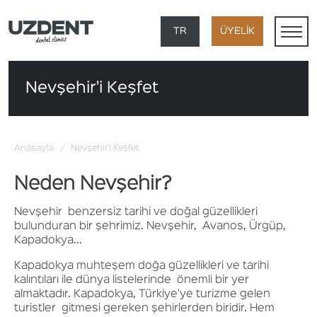
×
TR
ÜYELİK
EN
Nevşehir'i Keşfet
DE
FR
Anasayfa
/
Nevşehir'i Keşfet
AR
Neden Nevşehir?
Nevşehir benzersiz tarihi ve doğal güzellikleri
bulunduran bir şehrimiz. Nevşehir, Avanos, Ürgüp,
Kapadokya...
Kapadokya muhteşem doğa güzellikleri ve tarihi
kalıntıları ile dünya listelerinde önemli bir yer
almaktadır. Kapadokya, Türkiye'ye turizme gelen
turistler gitmesi gereken şehirlerden biridir. Hem